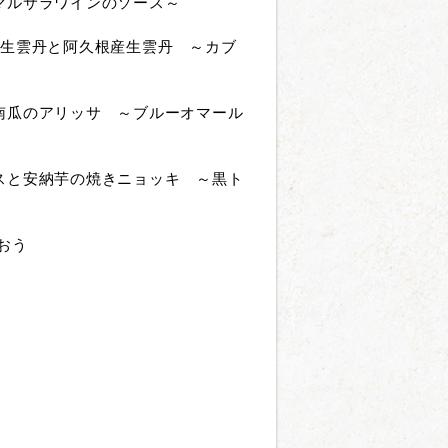
マルサラワインのソース～
産生雲丹と阿久根産生雲丹 ～カブ
南瓜のアリッサ ～ブルーオマール
スと安納芋の焼きニョッキ ～黒ト
おう