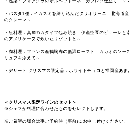
・温菜：フォアグラのポルペットーネ カツレツ仕立て ～
・パスタ1種：イカスミを練り込んだタリオリーニ 北海道
のクレーマ～
・魚料理：真鯛のカダイフ包み焼き 伊産空豆のピューレと
のアメリケーヌで炊いたリゾットと～
・肉料理：フランス産鴨胸肉の低温ロースト カカオのソー
リュフを添えて～
・デザート クリスマス限定品：ホワイトチョコと福岡産あま
＜クリスマス限定ワインのセット＞
※シェフが料理に合わせたものをセレクトします。
※ご希望の場合は事ご予約時（事前)にお申し付けください。