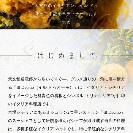
天文館のイタリアン、イル ドゥ
オーモ｜記念日ディナーにおす
すめ
天文館通電停から歩いてすぐ―。グルメ通りの一角に店を構え
る「ill Duomo（イル ドゥオーモ）」は、イタリア・シチリア
をイメージした群青色の看板とシンボル“トリナクリア”が目印
のイタリア料理店です。
本場シチリアにあるミシュラン2つ星レストラン「ill Duomo」
のスーシェフとして研鑽を積んだシェフが織り成す当店の料理
は、多種多様なイタリアンの中でも、特に伝統的なシチリア料